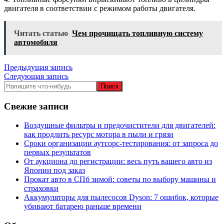
двигателя в соответствии с режимом работы двигателя.
Читать статью
Чем прочищать топливную систему
автомобиля
Навигация
Предыдущая запись
Следующая запись
по
записям
Свежие записи
Воздушные фильтры и предочистители для двигателей:
как продлить ресурс мотора в пыли и грязи
Сроки организации аутсорс‑тестирования: от запроса до
первых результатов
От аукциона до регистрации: весь путь вашего авто из
Японии под заказ
Прокат авто в СПб зимой: советы по выбору машины и
страховки
Аккумуляторы для пылесосов Dyson: 7 ошибок, которые
убивают батарею раньше времени