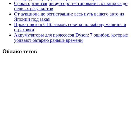
Сроки организации аутсорс‑тестирования: от запроса до
первых результатов
От аукциона до регистрации: весь путь вашего авто из
Японии под заказ
Прокат авто в СПб зимой: советы по выбору машины и
страховки
Аккумуляторы для пылесосов Dyson: 7 ошибок, которые
убивают батарею раньше времени
Облако тегов