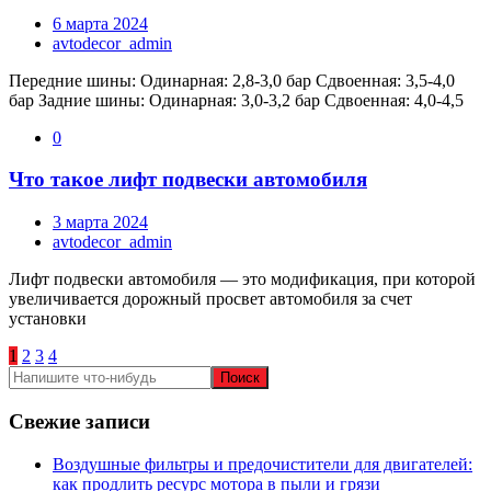
6 марта 2024
avtodecor_admin
Передние шины: Одинарная: 2,8-3,0 бар Сдвоенная: 3,5-4,0
бар Задние шины: Одинарная: 3,0-3,2 бар Сдвоенная: 4,0-4,5
0
Что такое лифт подвески автомобиля
3 марта 2024
avtodecor_admin
Лифт подвески автомобиля — это модификация, при которой
увеличивается дорожный просвет автомобиля за счет
установки
Пагинация
1
2
3
4
записей
Свежие записи
Воздушные фильтры и предочистители для двигателей:
как продлить ресурс мотора в пыли и грязи