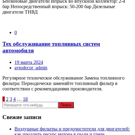
Бензиновые двигатели Впрыск во впускной коллектор: 2-4
бар Непосредственный впрыск: 50-200 бар Дизельные
двигатели ТНВД
0
Тех обслуживание топливных систем
автомобиля
19 марта 2024
avtodecor_admin
Регулярное техническое обслуживание Замена топливного
фильтра: Периодически заменяйте топливный фильтр в
соответствии с рекомендациями производителя.
Пагинация
1
2
3
4
…
18
записей
Свежие записи
Воздушные фильтры и предочистители для двигателей:
как продлить ресурс мотора в пыли и грязи