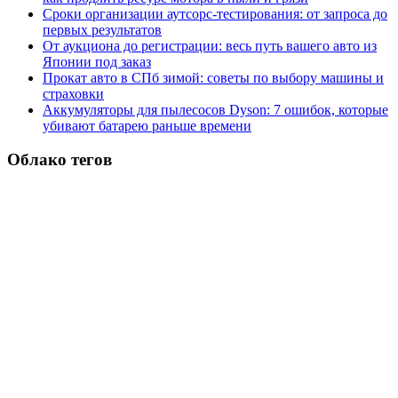
Сроки организации аутсорс‑тестирования: от запроса до
первых результатов
От аукциона до регистрации: весь путь вашего авто из
Японии под заказ
Прокат авто в СПб зимой: советы по выбору машины и
страховки
Аккумуляторы для пылесосов Dyson: 7 ошибок, которые
убивают батарею раньше времени
Облако тегов