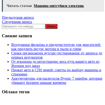
Читать статью
Машина митсубиси электрик
Навигация
Предыдущая запись
Следующая запись
по
записям
Свежие записи
Воздушные фильтры и предочистители для двигателей:
как продлить ресурс мотора в пыли и грязи
Сроки организации аутсорс‑тестирования: от запроса до
первых результатов
От аукциона до регистрации: весь путь вашего авто из
Японии под заказ
Прокат авто в СПб зимой: советы по выбору машины и
страховки
Аккумуляторы для пылесосов Dyson: 7 ошибок, которые
убивают батарею раньше времени
Облако тегов