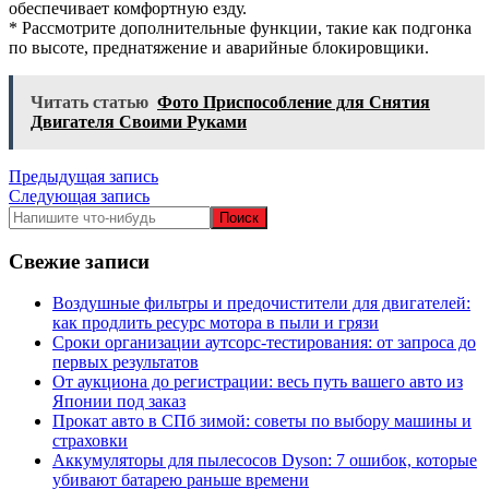
обеспечивает комфортную езду.
* Рассмотрите дополнительные функции, такие как подгонка
по высоте, преднатяжение и аварийные блокировщики.
Читать статью
Фото Приспособление для Снятия
Двигателя Своими Руками
Навигация
Предыдущая запись
Следующая запись
по
записям
Свежие записи
Воздушные фильтры и предочистители для двигателей:
как продлить ресурс мотора в пыли и грязи
Сроки организации аутсорс‑тестирования: от запроса до
первых результатов
От аукциона до регистрации: весь путь вашего авто из
Японии под заказ
Прокат авто в СПб зимой: советы по выбору машины и
страховки
Аккумуляторы для пылесосов Dyson: 7 ошибок, которые
убивают батарею раньше времени