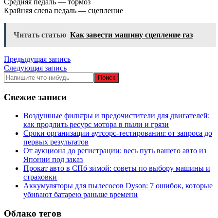
Средняя педаль — тормоз
Крайняя слева педаль — сцепление
Читать статью
Как завести машину сцепление газ
Навигация
Предыдущая запись
Следующая запись
по
записям
Свежие записи
Воздушные фильтры и предочистители для двигателей:
как продлить ресурс мотора в пыли и грязи
Сроки организации аутсорс‑тестирования: от запроса до
первых результатов
От аукциона до регистрации: весь путь вашего авто из
Японии под заказ
Прокат авто в СПб зимой: советы по выбору машины и
страховки
Аккумуляторы для пылесосов Dyson: 7 ошибок, которые
убивают батарею раньше времени
Облако тегов