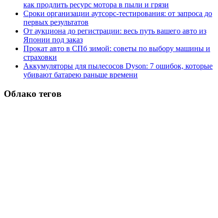
как продлить ресурс мотора в пыли и грязи
Сроки организации аутсорс‑тестирования: от запроса до
первых результатов
От аукциона до регистрации: весь путь вашего авто из
Японии под заказ
Прокат авто в СПб зимой: советы по выбору машины и
страховки
Аккумуляторы для пылесосов Dyson: 7 ошибок, которые
убивают батарею раньше времени
Облако тегов