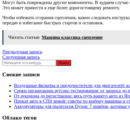
Могут быть повреждены другие компоненты. В худшем случае 
Это может привести к еще более дорогостоящему ремонту.
Чтобы избежать сгорания сцепления, важно следовать инструк
передач и избегание быстрых стартов и остановок.
Читать статью
Машина классика сцепление
Навигация
Предыдущая запись
Следующая запись
по
записям
Свежие записи
Воздушные фильтры и предочистители для двигателей: ка
Сроки организации аутсорс‑тестирования: от запроса до 
От аукциона до регистрации: весь путь вашего авто из Я
Прокат авто в СПб зимой: советы по выбору машины и с
Аккумуляторы для пылесосов Dyson: 7 ошибок, которые 
Облако тегов