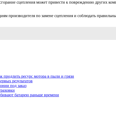
сгорание сцепления может привести к повреждению других комп
циям производителя по замене сцепления и соблюдать правильн
к продлить ресурс мотора в пыли и грязи
первых результатов
понии под заказ
траховки
убивают батарею раньше времени