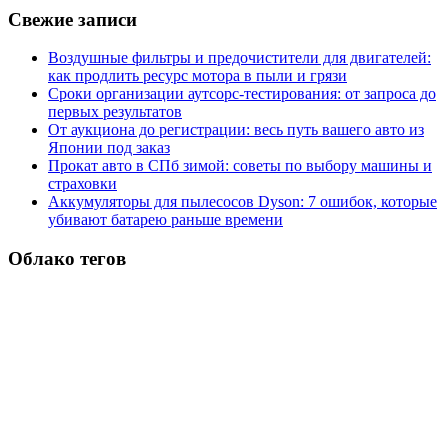
Свежие записи
Воздушные фильтры и предочистители для двигателей:
как продлить ресурс мотора в пыли и грязи
Сроки организации аутсорс‑тестирования: от запроса до
первых результатов
От аукциона до регистрации: весь путь вашего авто из
Японии под заказ
Прокат авто в СПб зимой: советы по выбору машины и
страховки
Аккумуляторы для пылесосов Dyson: 7 ошибок, которые
убивают батарею раньше времени
Облако тегов