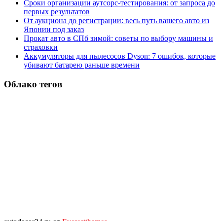
Сроки организации аутсорс‑тестирования: от запроса до
первых результатов
От аукциона до регистрации: весь путь вашего авто из
Японии под заказ
Прокат авто в СПб зимой: советы по выбору машины и
страховки
Аккумуляторы для пылесосов Dyson: 7 ошибок, которые
убивают батарею раньше времени
Облако тегов