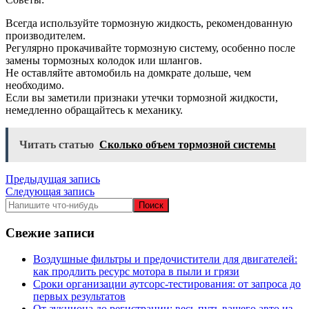
Всегда используйте тормозную жидкость, рекомендованную
производителем.
Регулярно прокачивайте тормозную систему, особенно после
замены тормозных колодок или шлангов.
Не оставляйте автомобиль на домкрате дольше, чем
необходимо.
Если вы заметили признаки утечки тормозной жидкости,
немедленно обращайтесь к механику.
Читать статью
Сколько объем тормозной системы
Навигация
Предыдущая запись
Следующая запись
по
записям
Свежие записи
Воздушные фильтры и предочистители для двигателей:
как продлить ресурс мотора в пыли и грязи
Сроки организации аутсорс‑тестирования: от запроса до
первых результатов
От аукциона до регистрации: весь путь вашего авто из