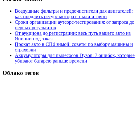
Воздушные фильтры и предочистители для двигателей:
как продлить ресурс мотора в пыли и грязи
Сроки организации аутсорс‑тестирования: от запроса до
первых результатов
От аукциона до регистрации: весь путь вашего авто из
Японии под заказ
Прокат авто в СПб зимой: советы по выбору машины и
страховки
Аккумуляторы для пылесосов Dyson: 7 ошибок, которые
убивают батарею раньше времени
Облако тегов