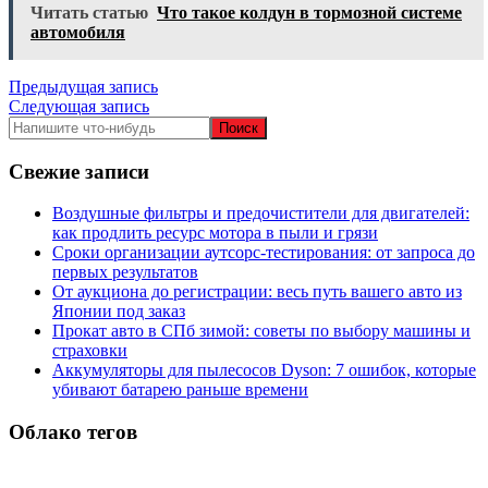
Читать статью
Что такое колдун в тормозной системе
автомобиля
Навигация
Предыдущая запись
Следующая запись
по
записям
Свежие записи
Воздушные фильтры и предочистители для двигателей:
как продлить ресурс мотора в пыли и грязи
Сроки организации аутсорс‑тестирования: от запроса до
первых результатов
От аукциона до регистрации: весь путь вашего авто из
Японии под заказ
Прокат авто в СПб зимой: советы по выбору машины и
страховки
Аккумуляторы для пылесосов Dyson: 7 ошибок, которые
убивают батарею раньше времени
Облако тегов