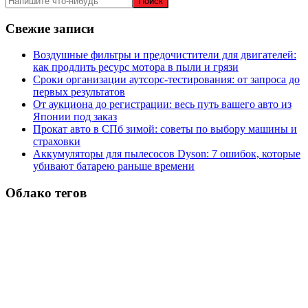
записям
Свежие записи
Воздушные фильтры и предочистители для двигателей:
как продлить ресурс мотора в пыли и грязи
Сроки организации аутсорс‑тестирования: от запроса до
первых результатов
От аукциона до регистрации: весь путь вашего авто из
Японии под заказ
Прокат авто в СПб зимой: советы по выбору машины и
страховки
Аккумуляторы для пылесосов Dyson: 7 ошибок, которые
убивают батарею раньше времени
Облако тегов