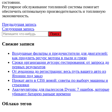
состоянии.
Регулярное обслуживание топливной системы помогает
обеспечить оптимальную производительность и топливную
экономичность.
Навигация
Предыдущая запись
Следующая запись
по
записям
Свежие записи
Воздушные фильтры и предочистители для двигателей:
как продлить ресурс мотора в пыли и грязи
Сроки организации аутсорс‑тестирования: от запроса до
первых результатов
От аукциона до регистрации: весь путь вашего авто из
Японии под заказ
Прокат авто в СПб зимой: советы по выбору машины и
страховки
Аккумуляторы для пылесосов Dyson: 7 ошибок, которые
убивают батарею раньше времени
Облако тегов