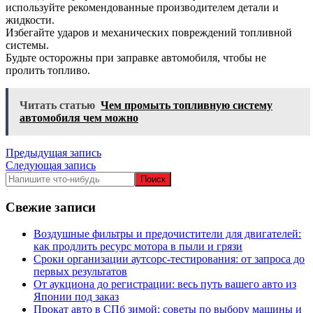
используйте рекомендованные производителем детали и
жидкости.
Избегайте ударов и механических повреждений топливной
системы.
Будьте осторожны при заправке автомобиля, чтобы не
пролить топливо.
Читать статью
Чем промыть топливную систему
автомобиля чем можно
Навигация
Предыдущая запись
Следующая запись
по
записям
Свежие записи
Воздушные фильтры и предочистители для двигателей:
как продлить ресурс мотора в пыли и грязи
Сроки организации аутсорс‑тестирования: от запроса до
первых результатов
От аукциона до регистрации: весь путь вашего авто из
Японии под заказ
Прокат авто в СПб зимой: советы по выбору машины и