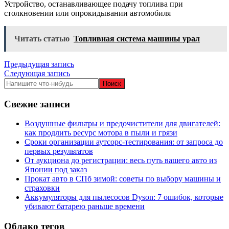
Устройство, останавливающее подачу топлива при
столкновении или опрокидывании автомобиля
Читать статью
Топливная система машины урал
Навигация
Предыдущая запись
Следующая запись
по
записям
Свежие записи
Воздушные фильтры и предочистители для двигателей:
как продлить ресурс мотора в пыли и грязи
Сроки организации аутсорс‑тестирования: от запроса до
первых результатов
От аукциона до регистрации: весь путь вашего авто из
Японии под заказ
Прокат авто в СПб зимой: советы по выбору машины и
страховки
Аккумуляторы для пылесосов Dyson: 7 ошибок, которые
убивают батарею раньше времени
Облако тегов