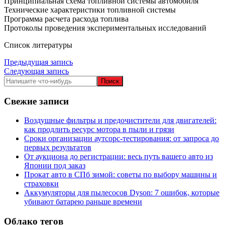
Принципиальная схема топливной системы автомобиля
Технические характеристики топливной системы
Программа расчета расхода топлива
Протоколы проведения экспериментальных исследований
Список литературы
Навигация
Предыдущая запись
Следующая запись
по
записям
Свежие записи
Воздушные фильтры и предочистители для двигателей:
как продлить ресурс мотора в пыли и грязи
Сроки организации аутсорс‑тестирования: от запроса до
первых результатов
От аукциона до регистрации: весь путь вашего авто из
Японии под заказ
Прокат авто в СПб зимой: советы по выбору машины и
страховки
Аккумуляторы для пылесосов Dyson: 7 ошибок, которые
убивают батарею раньше времени
Облако тегов