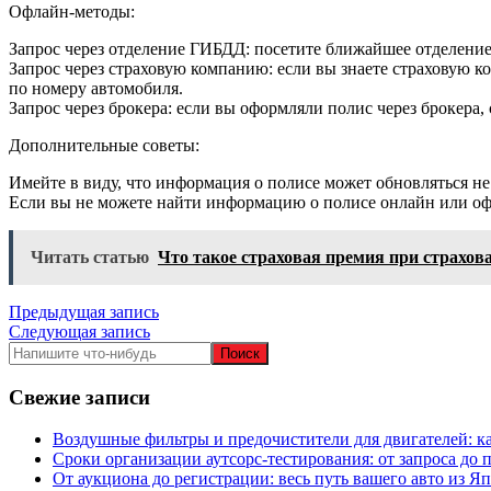
Офлайн-методы:
Запрос через отделение ГИБДД: посетите ближайшее отделени
Запрос через страховую компанию: если вы знаете страховую 
по номеру автомобиля.
Запрос через брокера: если вы оформляли полис через брокера,
Дополнительные советы:
Имейте в виду, что информация о полисе может обновляться не
Если вы не можете найти информацию о полисе онлайн или офл
Читать статью
Что такое страховая премия при страхо
Навигация
Предыдущая запись
Следующая запись
по
записям
Свежие записи
Воздушные фильтры и предочистители для двигателей: ка
Сроки организации аутсорс‑тестирования: от запроса до 
От аукциона до регистрации: весь путь вашего авто из Я