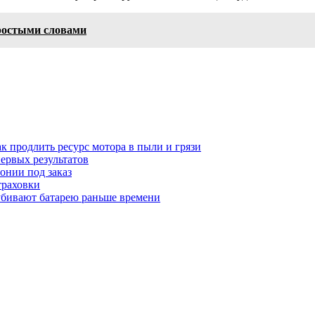
простыми словами
к продлить ресурс мотора в пыли и грязи
первых результатов
понии под заказ
траховки
убивают батарею раньше времени