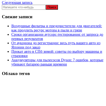
Следующая запись
по
записям
Свежие записи
Воздушные фильтры и предочистители для двигателей:
как продлить ресурс мотора в пыли и грязи
Сроки организации аутсорс‑тестирования: от запроса до
первых результатов
От аукциона до регистрации: весь путь вашего авто из
Японии под заказ
Прокат авто в СПб зимой: советы по выбору машины и
страховки
Аккумуляторы для пылесосов Dyson: 7 ошибок, которые
убивают батарею раньше времени
Облако тегов