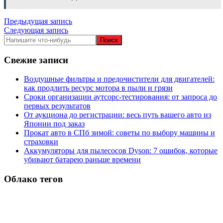
Навигация
Предыдущая запись
Следующая запись
по
записям
Свежие записи
Воздушные фильтры и предочистители для двигателей:
как продлить ресурс мотора в пыли и грязи
Сроки организации аутсорс‑тестирования: от запроса до
первых результатов
От аукциона до регистрации: весь путь вашего авто из
Японии под заказ
Прокат авто в СПб зимой: советы по выбору машины и
страховки
Аккумуляторы для пылесосов Dyson: 7 ошибок, которые
убивают батарею раньше времени
Облако тегов