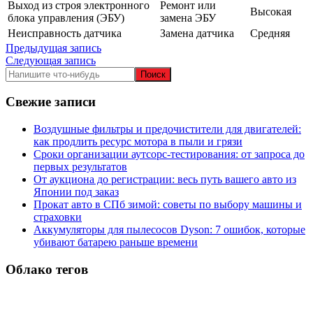
Выход из строя электронного
Ремонт или
Высокая
блока управления (ЭБУ)
замена ЭБУ
Неисправность датчика
Замена датчика
Средняя
Навигация
Предыдущая запись
Следующая запись
по
записям
Свежие записи
Воздушные фильтры и предочистители для двигателей:
как продлить ресурс мотора в пыли и грязи
Сроки организации аутсорс‑тестирования: от запроса до
первых результатов
От аукциона до регистрации: весь путь вашего авто из
Японии под заказ
Прокат авто в СПб зимой: советы по выбору машины и
страховки
Аккумуляторы для пылесосов Dyson: 7 ошибок, которые
убивают батарею раньше времени
Облако тегов