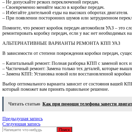
– Не допускайте резких переключений передач.
– Своевременно меняйте масло в коробке передач.
– Избегайте длительной езды на высоких оборотах двигателя.
– При появлении посторонних шумов или затрудненном перекл
Помните, что ремонт коробок передач автомобиля УАЗ – это с
ремонтировать коробку передач, если у вас нет необходимых 
АЛЬТЕРНАТИВНЫЕ ВАРИАНТЫ РЕМОНТА КПП УАЗ
В зависимости от степени повреждения коробки передач, суще
– Капитальный ремонт: Полная разборка КПП с заменой всех 
– Частичный ремонт: Замена только тех деталей, которые вышли
– Замена КПП: Установка новой или восстановленной коробки 
Выбор оптимального варианта зависит от состояния вашей КП
который поможет вам принять правильное решение.
Читать статью
Как при помощи телефона завести двига
Навигация
Предыдущая запись
Следующая запись
по