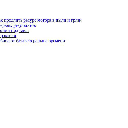
к продлить ресурс мотора в пыли и грязи
первых результатов
понии под заказ
траховки
убивают батарею раньше времени