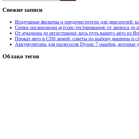
записям
Свежие записи
Воздушные фильтры и предочистители для двигателей: ка
Сроки организации аутсорс‑тестирования: от запроса до 
От аукциона до регистрации: весь путь вашего авто из Я
Прокат авто в СПб зимой: советы по выбору машины и с
Аккумуляторы для пылесосов Dyson: 7 ошибок, которые 
Облако тегов