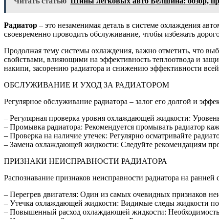
Читать статью
Шины легковых авто Белшина: обзор, п
Радиатор
– это незаменимая деталь в системе охлаждения авто
своевременно проводить обслуживание, чтобы избежать дорог
Продолжая тему системы охлаждения, важно отметить, что вы
свойствами, влияющими на эффективность теплоотвода и защи
накипи, засорению радиатора и снижению эффективности всей
ОБСЛУЖИВАНИЕ И УХОД ЗА РАДИАТОРОМ
Регулярное обслуживание радиатора – залог его долгой и эффе
– Регулярная проверка уровня охлаждающей жидкости: Уровень
– Промывка радиатора: Рекомендуется промывать радиатор каж
– Проверка на наличие утечек: Регулярно осматривайте радиа
– Замена охлаждающей жидкости: Следуйте рекомендациям пр
ПРИЗНАКИ НЕИСПРАВНОСТИ РАДИАТОРА
Распознавание признаков неисправности радиатора на ранней 
– Перегрев двигателя: Один из самых очевидных признаков не
– Утечка охлаждающей жидкости: Видимые следы жидкости под
– Повышенный расход охлаждающей жидкости: Необходимость 