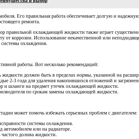
реимущества и выбор
мобиля. Его правильная работа обеспечивает долгую и надежную
остоящего ремонта.
бор правильной охлаждающей жидкости также играет существен
ту от коррозии. Использование некачественной или неподходя
 системы охлаждения.
ктивной работы. Вот несколько рекомендаций:
 жидкости должен быть в пределах нормы, указанной на расшир
дые 2-3 года для удаления накопившихся отложений и загрязнен
тор и шланги на предмет утечек охлаждающей жидкости.
оизводителя по срокам замены охлаждающей жидкости.
стадии может помочь избежать серьезных проблем с двигателем:
исправности системы охлаждения.
 автомобилем или на радиаторе.
частого долива жидкости.