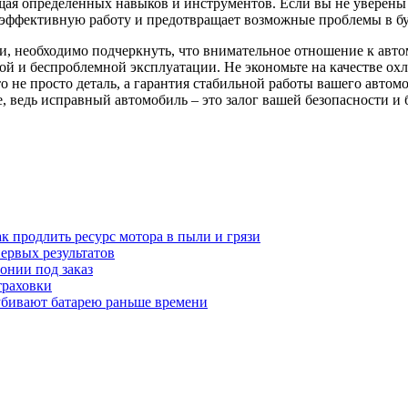
ющая определенных навыков и инструментов. Если вы не уверены
о эффективную работу и предотвращает возможные проблемы в б
ли, необходимо подчеркнуть, что внимательное отношение к авт
гой и беспроблемной эксплуатации. Не экономьте на качестве ох
то не просто деталь, а гарантия стабильной работы вашего автом
ге, ведь исправный автомобиль – это залог вашей безопасности 
к продлить ресурс мотора в пыли и грязи
первых результатов
понии под заказ
траховки
убивают батарею раньше времени