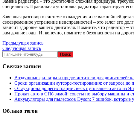
Замена радиатора – это достаточно сложная процедура, требу
специалисту. Правильная установка радиатора гарантирует ег
Завершая разговор о системе охлаждения и ее важнейшей дета
своевременное устранение неисправностей – это залог его дол
зависит здоровье вашего двигателя. Помните, что радиатор ⎼ э
вам долгие годы. И, конечно, помните о безопасности на доро
Навигация
Предыдущая запись
Следующая запись
по
записям
Свежие записи
Воздушные фильтры и предочистители для двигателей: ка
Сроки организации аутсорс‑тестирования: от запроса до 
От аукциона до регистрации: весь путь вашего авто из Я
Прокат авто в СПб зимой: советы по выбору машины и с
Аккумуляторы для пылесосов Dyson: 7 ошибок, которые 
Облако тегов