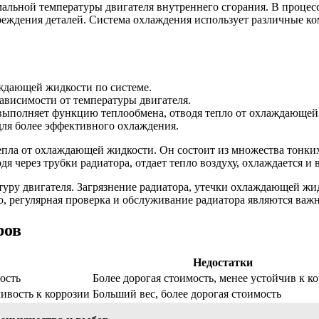
льной температуры двигателя внутреннего сгорания. В процессе
реждения деталей. Система охлаждения использует различные ко
дающей жидкости по системе.
ависимости от температуры двигателя.
, выполняет функцию теплообмена, отводя тепло от охлаждающе
для более эффективного охлаждения.
епла от охлаждающей жидкости. Он состоит из множества тонки
я через трубки радиатора, отдает тепло воздуху, охлаждается и 
уру двигателя. Загрязнение радиатора, утечки охлаждающей жи
о, регулярная проверка и обслуживание радиатора являются важ
ров
Недостатки
ость
Более дорогая стоимость, менее устойчив к к
ивость к коррозии
Больший вес, более дорогая стоимость