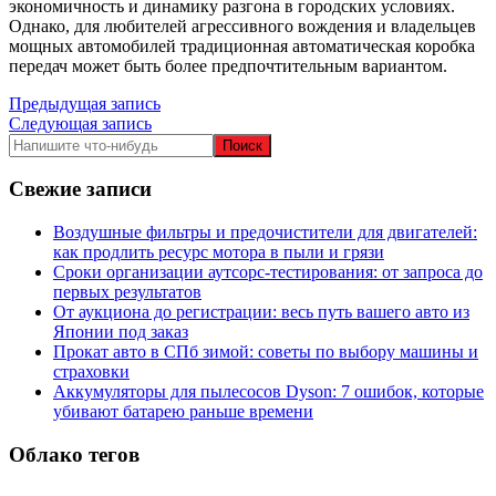
экономичность и динамику разгона в городских условиях.
Однако, для любителей агрессивного вождения и владельцев
мощных автомобилей традиционная автоматическая коробка
передач может быть более предпочтительным вариантом.
Навигация
Предыдущая запись
Следующая запись
по
записям
Свежие записи
Воздушные фильтры и предочистители для двигателей:
как продлить ресурс мотора в пыли и грязи
Сроки организации аутсорс‑тестирования: от запроса до
первых результатов
От аукциона до регистрации: весь путь вашего авто из
Японии под заказ
Прокат авто в СПб зимой: советы по выбору машины и
страховки
Аккумуляторы для пылесосов Dyson: 7 ошибок, которые
убивают батарею раньше времени
Облако тегов