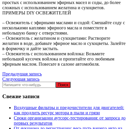
простых с использованием эфирных масел и соды, до более
сложных с использованием желатина и сухоцветов.
ПРИМЕРЫ DIY ОСВЕЖИТЕЛЕЙ
– Освежитель с эфирными маслами и содой: Смешайте соду с
несколькими каплями эфирного масла и поместите в
небольшую банку с отверстиями.
– Освежитель с желатином и сухоцветами: Растворите
желатин в воде, добавьте эфирное масло и сухоцветы. Залейте
в формочку и дайте застыть.
– Освежитель с использованием войлока: Возьмите
небольшой кусочек войлока и пропитайте его любимым
эфирным маслом. Повесьте в салоне автомобиля.
Навигация
Предыдущая запись
Следующая запись
по
записям
Свежие записи
Воздушные фильтры и предочистители для двигателей:
как продлить ресурс мотора в пыли и грязи
Сроки организации аутсорс‑тестирования: от запроса до
первых результатов
От аукциона до регистрации: весь путь вашего авто из