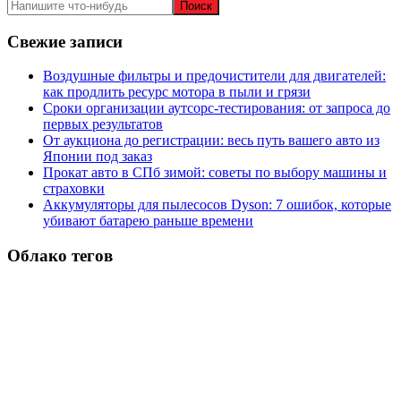
записям
Свежие записи
Воздушные фильтры и предочистители для двигателей:
как продлить ресурс мотора в пыли и грязи
Сроки организации аутсорс‑тестирования: от запроса до
первых результатов
От аукциона до регистрации: весь путь вашего авто из
Японии под заказ
Прокат авто в СПб зимой: советы по выбору машины и
страховки
Аккумуляторы для пылесосов Dyson: 7 ошибок, которые
убивают батарею раньше времени
Облако тегов