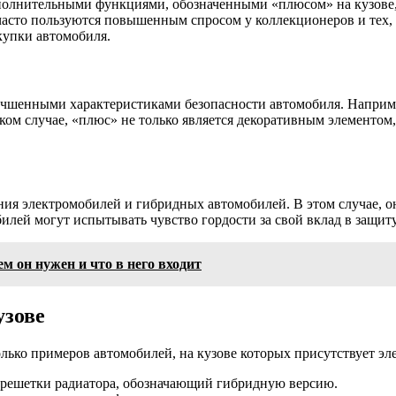
ополнительными функциями, обозначенными «плюсом» на кузове,
и часто пользуются повышенным спросом у коллекционеров и тех
купки автомобиля.
лучшенными характеристиками безопасности автомобиля. Наприм
аком случае, «плюс» не только является декоративным элемент
ения электромобилей и гибридных автомобилей. В этом случае, 
илей могут испытывать чувство гордости за свой вклад в защи
 он нужен и что в него входит
узове
лько примеров автомобилей, на кузове которых присутствует э
решетки радиатора, обозначающий гибридную версию.