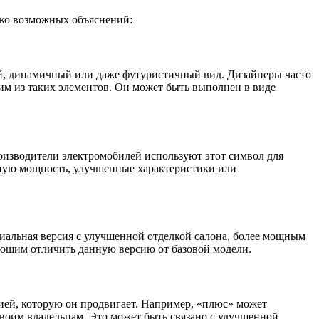
лько возможных объяснений:
й, динамичный или даже футуристичный вид. Дизайнеры часто
им из таких элементов. Он может быть выполнен в виде
оизводители электромобилей используют этот символ для
нную мощность, улучшенные характеристики или
иальная версия с улучшенной отделкой салона, более мощным
яющим отличить данную версию от базовой модели.
гией, которую он продвигает. Например, «плюс» может
воим владельцам. Это может быть связано с улучшенной