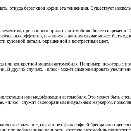
ять, откуда берет свои корни эта тенденция. Существует неско
 элементом, призванным придать автомобилю более современны
изуальных эффектов, и «плюс» в данном случае может быть одн
ти кузовной детали, окрашенной в контрастный цвет.
да или конкретной модели автомобиля. Например, некоторые пр
ии. В других случаях, «плюс» может символизировать увеличе
омплектации или модификации автомобиля. Это может быть спец
ае, «плюс» служит своеобразным визуальным маркером, позвол
олическое значение, связанное с философией бренда или идеоло
ции или добавленную ценность, которую автомобиль приносит с