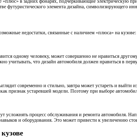
«плюс» в задних фонарях, подчеркивающие электрическую при
тве футуристического элемента дизайна, символизирующего инн
озможные недостатки, связанные с наличием «плюса» на кузове:
равится одному человеку, может совершенно не нравиться другом
 учитывать, что дизайн автомобиля должен нравиться в первую
глядит современно и стильно, завтра может устареть и выйти и
 как признак устаревшей модели. Поэтому при выборе автомобил
огут усложнять процесс обслуживания и ремонта автомобиля. Н
навыков и оборудования. Это может привести к увеличению сто
 кузове