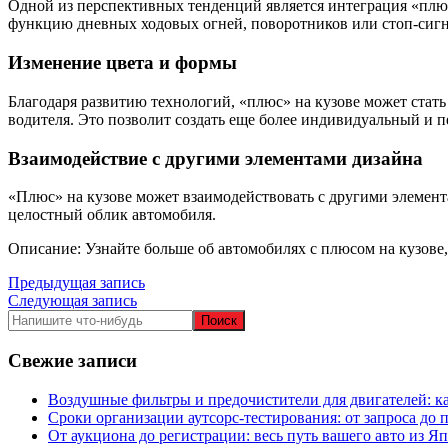
Одной из перспективных тенденций является интеграция «плюс
функцию дневных ходовых огней, поворотников или стоп-сигна
Изменение цвета и формы
Благодаря развитию технологий, «плюс» на кузове может стат
водителя. Это позволит создать еще более индивидуальный и 
Взаимодействие с другими элементами дизайна
«Плюс» на кузове может взаимодействовать с другими элемента
целостный облик автомобиля.
Описание: Узнайте больше об автомобилях с плюсом на кузове
Навигация
Предыдущая запись
Следующая запись
по
записям
Свежие записи
Воздушные фильтры и предочистители для двигателей: ка
Сроки организации аутсорс‑тестирования: от запроса до 
От аукциона до регистрации: весь путь вашего авто из Я