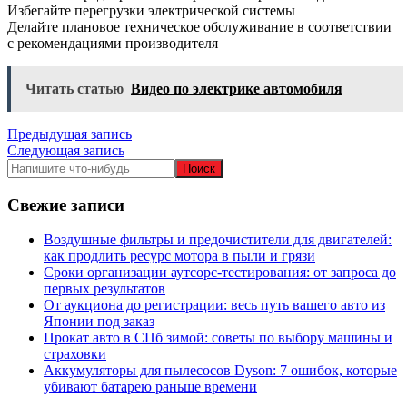
Избегайте перегрузки электрической системы
Делайте плановое техническое обслуживание в соответствии
с рекомендациями производителя
Читать статью
Видео по электрике автомобиля
Навигация
Предыдущая запись
Следующая запись
по
записям
Свежие записи
Воздушные фильтры и предочистители для двигателей:
как продлить ресурс мотора в пыли и грязи
Сроки организации аутсорс‑тестирования: от запроса до
первых результатов
От аукциона до регистрации: весь путь вашего авто из
Японии под заказ
Прокат авто в СПб зимой: советы по выбору машины и
страховки
Аккумуляторы для пылесосов Dyson: 7 ошибок, которые
убивают батарею раньше времени