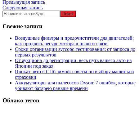
Навигация
Предыдущая запись
Следующая запись
по
записям
Свежие записи
Воздушные фильтры и предочистители для двигателей:
как продлить ресурс мотора в пыли и грязи
Сроки организации аутсорс‑тестирования: от запроса до
первых результатов
От аукциона до регистрации: весь путь вашего авто из
Японии под заказ
Прокат авто в СПб зимой: советы по выбору машины и
страховки
Аккумуляторы для пылесосов Dyson: 7 ошибок, которые
убивают батарею раньше времени
Облако тегов