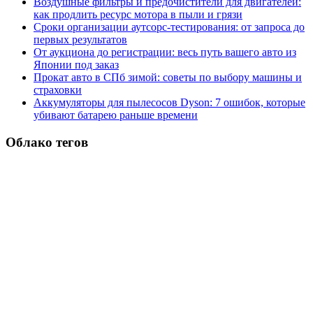
Воздушные фильтры и предочистители для двигателей:
как продлить ресурс мотора в пыли и грязи
Сроки организации аутсорс‑тестирования: от запроса до
первых результатов
От аукциона до регистрации: весь путь вашего авто из
Японии под заказ
Прокат авто в СПб зимой: советы по выбору машины и
страховки
Аккумуляторы для пылесосов Dyson: 7 ошибок, которые
убивают батарею раньше времени
Облако тегов