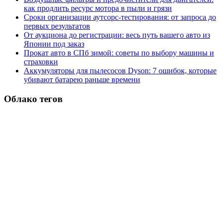
как продлить ресурс мотора в пыли и грязи
Сроки организации аутсорс‑тестирования: от запроса до
первых результатов
От аукциона до регистрации: весь путь вашего авто из
Японии под заказ
Прокат авто в СПб зимой: советы по выбору машины и
страховки
Аккумуляторы для пылесосов Dyson: 7 ошибок, которые
убивают батарею раньше времени
Облако тегов