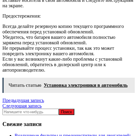
Вставьте носитель в свой автомобиль и следуйте инструкциям
на экране.
Предостережения:
Всегда делайте резервную копию текущего программного
обеспечения перед установкой обновлений.
Убедитесь, что батарея вашего автомобиля полностью
заряжена перед установкой обновлений.
Не прерывайте процесс установки, так как это может
повредить электронику вашего автомобиля.
Если у вас возникнут какие-либо проблемы с установкой
обновлений, обратитесь в дилерский центр или к
автопроизводителю.
Читать статью
Установка электроники в автомобиль
Навигация
Предыдущая запись
Следующая запись
по
записям
Свежие записи
Воздушные фильтры и предочистители для двигателей: