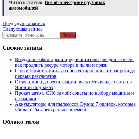
Читать статью
Все об электрике грузовых
автомобилей
Навигация
Предыдущая запись
Следующая запись
по
записям
Свежие записи
Воздушные фильтры и предочистители для двигателей:
как продлить ресурс мотора в пыли и грязи
Сроки организации аутсорс‑тестирования: от запроса до
первых результатов
От аукциона до регистрации: весь путь вашего авто из
Японии под заказ
Прокат авто в СПб зимой: советы по выбору машины и
страховки
Аккумуляторы для пылесосов Dyson: 7 ошибок, которые
убивают батарею раньше времени
Облако тегов