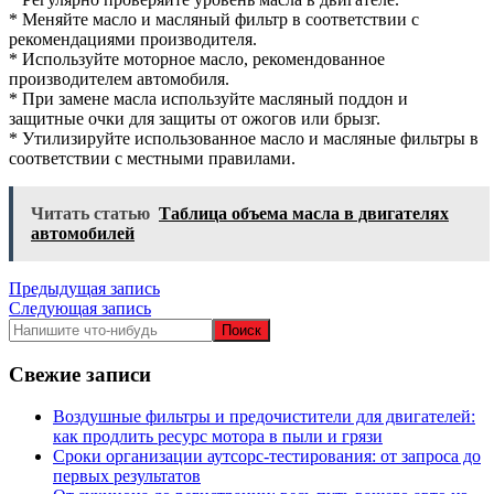
* Меняйте масло и масляный фильтр в соответствии с
рекомендациями производителя.
* Используйте моторное масло, рекомендованное
производителем автомобиля.
* При замене масла используйте масляный поддон и
защитные очки для защиты от ожогов или брызг.
* Утилизируйте использованное масло и масляные фильтры в
соответствии с местными правилами.
Читать статью
Таблица объема масла в двигателях
автомобилей
Навигация
Предыдущая запись
Следующая запись
по
записям
Свежие записи
Воздушные фильтры и предочистители для двигателей:
как продлить ресурс мотора в пыли и грязи
Сроки организации аутсорс‑тестирования: от запроса до
первых результатов