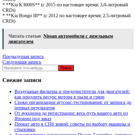
* **Kia K3000S** (с 2015 по настоящее время; 3,0-литровый
CRDi)
* **Kia Bongo III** (с 2012 по настоящее время; 2,5-литровый
CRDi)
Читать статью
Nissan автомобили с дизельным
двигателем
Навигация
Предыдущая запись
Следующая запись
по
записям
Свежие записи
Воздушные фильтры и предочистители для двигателей:
как продлить ресурс мотора в пыли и грязи
Сроки организации аутсорс‑тестирования: от запроса до
первых результатов
От аукциона до регистрации: весь путь вашего авто из
Японии под заказ
Прокат авто в СПб зимой: советы по выбору машины и
страховки
Аккумуляторы для пылесосов Dyson: 7 ошибок, которые