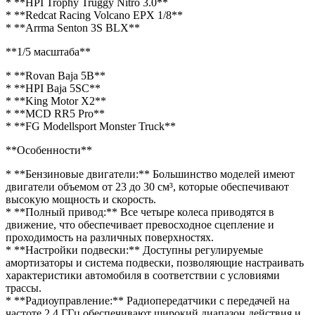
* **HPI Trophy Truggy Nitro 3.0**
* **Redcat Racing Volcano EPX 1/8**
* **Arrma Senton 3S BLX**
**1/5 масштаба**
* **Rovan Baja 5B**
* **HPI Baja 5SC**
* **King Motor X2**
* **MCD RR5 Pro**
* **FG Modellsport Monster Truck**
**Особенности**
* **Бензиновые двигатели:** Большинство моделей имеют
двигатели объемом от 23 до 30 см³, которые обеспечивают
высокую мощность и скорость.
* **Полный привод:** Все четыре колеса приводятся в
движение, что обеспечивает превосходное сцепление и
проходимость на различных поверхностях.
* **Настройки подвески:** Доступны регулируемые
амортизаторы и система подвески, позволяющие настраивать
характеристики автомобиля в соответствии с условиями
трассы.
* **Радиоуправление:** Радиопередатчики с передачей на
частоте 2,4 ГГц обеспечивают широкий диапазон действия и