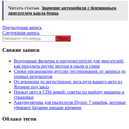
Читать статью
Значение автомобиля с бензиновым
двигателем карла бенца
Навигация
Предыдущая запись
Следующая запись
по
записям
Свежие записи
Воздушные фильтры и предочистители для двигателей:
как продлить ресурс мотора в пыли и грязи
Сроки организации аутсорс‑тестирования: от запроса до
первых результатов
От аукциона до регистрации: весь путь вашего авто из
Японии под заказ
Прокат авто в СПб зимой: советы по выбору машины и
страховки
Аккумуляторы для пылесосов Dyson: 7 ошибок, которые
убивают батарею раньше времени
Облако тегов