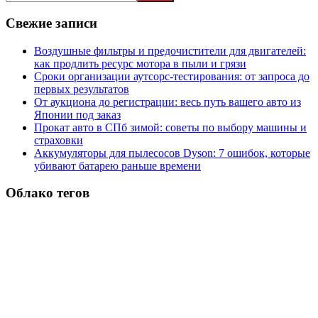
записей
Свежие записи
Воздушные фильтры и предочистители для двигателей:
как продлить ресурс мотора в пыли и грязи
Сроки организации аутсорс‑тестирования: от запроса до
первых результатов
От аукциона до регистрации: весь путь вашего авто из
Японии под заказ
Прокат авто в СПб зимой: советы по выбору машины и
страховки
Аккумуляторы для пылесосов Dyson: 7 ошибок, которые
убивают батарею раньше времени
Облако тегов