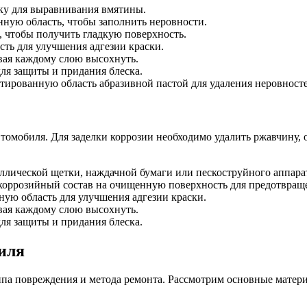
ку для выравнивания вмятины.
ную область, чтобы заполнить неровности.
 чтобы получить гладкую поверхность.
ть для улучшения адгезии краски.
авая каждому слою высохнуть.
ля защиты и придания блеска.
ированную область абразивной пастой для удаления неровносте
втомобиля. Для заделки коррозии необходимо удалить ржавчину,
лической щетки, наждачной бумаги или пескоструйного аппара
оррозийный состав на очищенную поверхность для предотвращ
ную область для улучшения адгезии краски.
авая каждому слою высохнуть.
ля защиты и придания блеска.
иля
ипа повреждения и метода ремонта. Рассмотрим основные матери